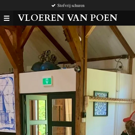
Stofvrij schuren
Ga
direct
VLOEREN VAN POEN
naar
de
hoofdinhoud